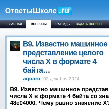
ОтветыШколе
ГЛАВНАЯ
ВОПРОСЫ
НАГРАДЫ
ЗАДАТЬ ВОПРОС
B9. Известно машинное
представление целого
числа Х в формате 4
байта…
aquaro
02 декабря 2024
B9. Известно машинное представ
числа Х в формате 4 байта со зн
48e04000. Чему равно значение Х