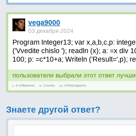
vega9000
03 декабря 2024
Program Integer13; var x,a,b,c,p: intege
('Vvedite chislo '); readln (x); a: =x div 
100; p: =c*10+a; Writeln ('Result=',p); r
пользователи выбрали этот ответ лучш
в избранное
ссылка
отблагодарить
Знаете другой ответ?