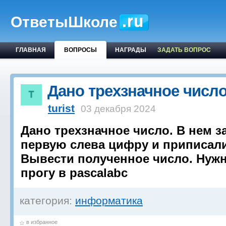
ОтветыШколе
ГЛАВНАЯ
ВОПРОСЫ
НАГРАДЫ
ЗАДАТЬ ВОПРОС
Дано трехзначное числ
turist
03 декабря 2024
Дано трехзначное число. В нем з
первую слева цифру и приписали
Вывести полученное число. Нуж
прогу в pascalabc
категория:
информатика
в избранное