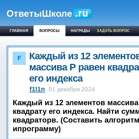
ОтветыШколе
ГЛАВНАЯ
ВОПРОСЫ
НАГРАДЫ
ЗАДАТЬ ВОПРОС
Каждый из 12 элементо
массива Р равен квадра
его индекса
f1l1n
01 декабря 2024
Каждый из 12 элементов массива
квадрату его индекса. Найти сум
квадраторв. (Составить алгорит
ипрограмму)