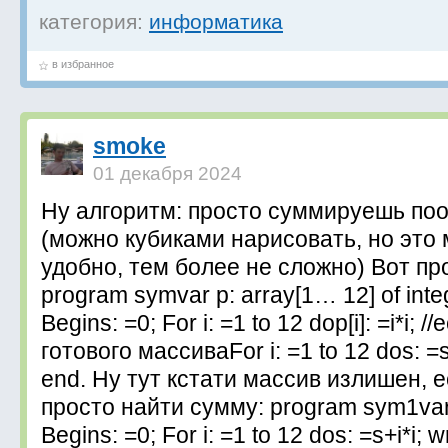
категория:
информатика
в избранное
smoke
01 декабря 2024
Ну алгоритм: просто суммируешь по
(можно кубиками нарисовать, но это 
удобно, тем более не сложно) Вот про
program symvar p: array[1… 12] of intege
Begins: =0; For i: =1 to 12 dop[i]: =i*i; 
готового массиваFor i: =1 to 12 dos: =s+
end. Ну тут кстати массив излишен, 
просто найти сумму: program sym1var s
Begins: =0; For i: =1 to 12 dos: =s+i*i; w