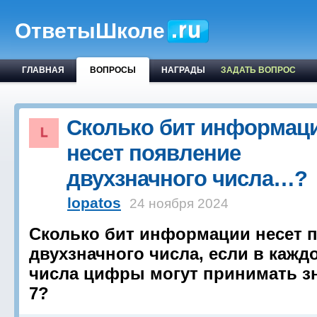
ОтветыШколе
ГЛАВНАЯ
ВОПРОСЫ
НАГРАДЫ
ЗАДАТЬ ВОПРОС
Сколько бит информац
несет появление
двухзначного числа…?
lopatos
24 ноября 2024
Сколько бит информации несет 
двухзначного числа, если в кажд
числа цифры могут принимать зн
7?