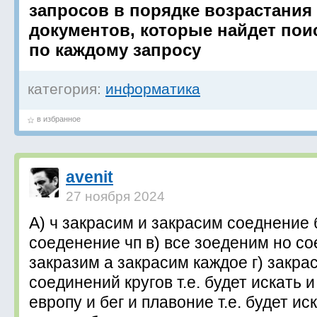
запросов в порядке возрастания
документов, которые найдет пои
по каждому запросу
категория:
информатика
в избранное
avenit
27 ноября 2024
А) ч закрасим и закрасим соеднение 
соеденение чп в) все зоеденим но с
закразим а закрасим каждое г) закра
соединений кругов т.е. будет искать 
европу и бег и плавоние т.е. будет ис