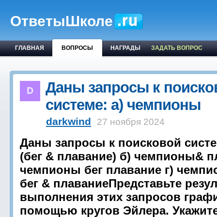
ОтветыШколе
ГЛАВНАЯ
ВОПРОСЫ
НАГРАДЫ
ЗАДАТЬ ВОПРОС
Даны запросы к поиско
системе: a) чемпионы
darkwind
27 ноября 2024
Даны запросы к поисковой систе
(бег & плавание) б) чемпионы& п
чемпионы бег плавание г) чемпи
бег & плаваниеПредставьте резу
выполнения этих запросов граф
помощью кругов Эйлера. Укажит