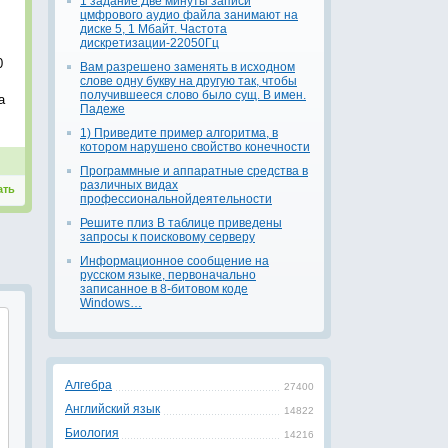
1 задание Две минуты записи
цмфрового аудио файла занимают на
диске 5, 1 Мбайт. Частота
дискретизации-22050Гц
0
Вам разрешено заменять в исходном
слове одну букву на другую так, чтобы
получившееся слово было сущ. В имен.
а
Падеже
1) Приведите пример алгоритма, в
котором нарушено свойство конечности
Программные и аппаратные средства в
различных видах
ать
профессиональнойдеятельности
Решите плиз В таблице приведены
запросы к поисковому серверу
Информационное сообщение на
русском языке, первоначально
записанное в 8-битовом коде
Windows…
Алгебра
27400
Английский язык
14822
Биология
14216