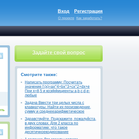
Вход
Регистрация
О проекте
Как заработать?
Задайте свой вопрос
Смотрите также:
Написать программу: Посчитать
значение f (x)=ax^4+bx^3+cx^2+dx+e
При x=8,5 и коэффициенты a,b,c,d,e-
любые
Задача Ввести три целых числа с
клавиатуры. Найти их произведение,
ить
сумму и среднееарифметическое
Здравствуйте. Подскажите, пожалуйста,
в двух словах. Для 2 класса по
информатике: что такое
десятичноекодирование