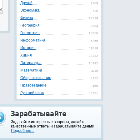
Другой
7369
Экономика
720
Физика
18829
География
8304
Геометрия
15850
Информатика
5255
История
11818
Химия
23332
Литература
15992
Математика
73118
Обществознание
8152
Правоведение
466
Русский язык
46271
Задавайте интересные вопросы, давайте
качественные ответы и зарабатывайте деньги.
Подробнее...