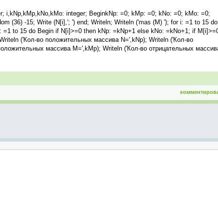
ger; i,kNp,kMp,kNo,kMo: integer; BeginkNp: =0; kMp: =0; kNo: =0; kMo: =0;
om (36) -15; Write (N[i],'; ') end; Writeln; Writeln ('mas (M) '); for i: =1 to 15 do
or i: =1 to 15 do Begin if N[i]>=0 then kNp: =kNp+1 else kNo: =kNo+1; if M[i]>=
Writeln ('Кол-во положительных массива N=',kNp); Writeln ('Кол-во
 положительных массива M=',kMp); Writeln ('Кол-во отрицательных массив
комментиров