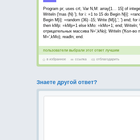
Program pr; uses crt; Var N,M: array[1… 15] of inte
Writeln ('mas (N) '); for i: =1 to 15 do Begin N[i]: =rand
Begin M[i]: =random (36) -15; Write (M[i],'; ') end; f
then kMp: =kMp+1 else kMo: =kMo+1; end; Writeln; 
отрицательных массива N=',kNo); Writeln ('Кол-во
M=',kMo); readln; end.
пользователи выбрали этот ответ лучшим
в избранное
ссылка
отблагодарить
Знаете другой ответ?