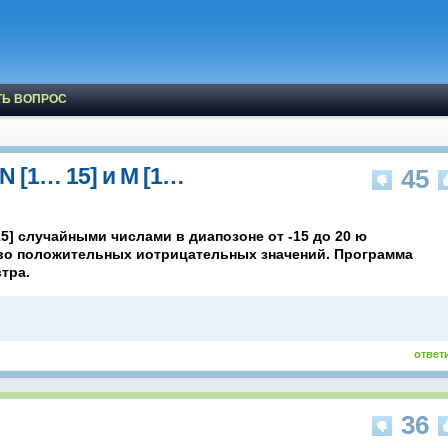
ТЬ ВОПРОС
N [1… 15] и M [1…
45
15] случайными числами в диапозоне от -15 до 20 ю
во положительных иотрицательных значений. Программа
тра.
ответ
36