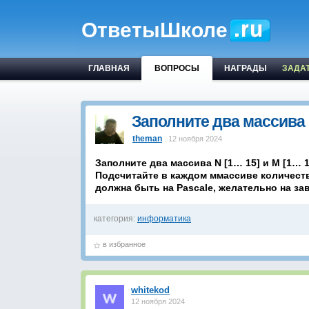
ОтветыШколе
ГЛАВНАЯ
ВОПРОСЫ
НАГРАДЫ
ЗАДА
Заполните два массива 
theman
12 ноября 2024
Заполните два массива N [1… 15] и M [1… 
Подсчитайте в каждом ммассиве количест
должна быть на Pascale, желательно на зав
категория:
информатика
в избранное
whitekod
12 ноября 2024