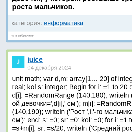
роста мальчиков.
категория:
информатика
в избранное
juice
04 декабря 2024
unit math; var d,m: array[1… 20] of integ
real; kol,s: integer; Begin for i: =1 to 20
d[i]: =RandomRange (140,180); writeln ('Р
ой девочки=',d[i],' см'); m[i]: =Random
(140,190); writeln ('Рост ',i,'-го мальчика
см'); end; s: =0; sr: =0; kol: =0; for i: =1 
=s+m[i]; sr: =s/20; writeln ('Средний ро