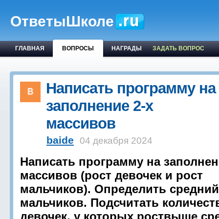
ОтветыШколе
ГЛАВНАЯ
ВОПРОСЫ
НАГРАДЫ
ЗАДАТЬ ВОПРОС
Написать программу на
заполнение 2-х
массивов
baide
04 декабря 2024
Написать программу на заполнен
массивов (рост девочек и рост
мальчиков). Определить средний
мальчиков. Подсчитать количест
девочек, у которых роствыше ср