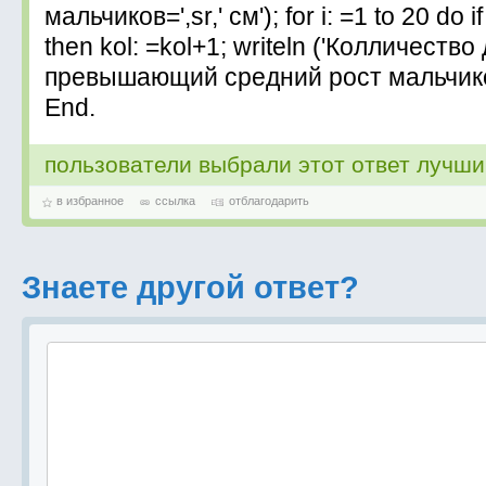
мальчиков=',sr,' см'); for i: =1 to 20 do if
then kol: =kol+1; writeln ('Колличество
превышающий средний рост мальчиков
End.
пользователи выбрали этот ответ лучш
в избранное
ссылка
отблагодарить
Знаете другой ответ?