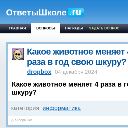
ОтветыШколе
ГЛАВНАЯ
ВОПРОСЫ
НАГРАДЫ
ЗАДАТЬ ВОПРОС
Какое животное меняет 
раза в год свою шкуру?
dropbox
04 декабря 2024
Какое животное меняет 4 раза в 
шкуру?
категория:
информатика
в избранное